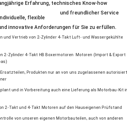
, langjährige Erfahrung, technisches Know
undlicher Service
 es uns, individuelle, flexi
 Anforderungen für Sie zu erfüllen.
on und Vertrieb von 2-Zylinder 4-Takt Luft- und Wassergekühlte
en 2-Zylinder 4-Takt HB Boxermotoren Motoren (Import & Export
pas)
 Ersatzteilen, Produkten nur an von uns zugelassenen autorisier
tner
eplant und in Vorbereitung auch eine Lieferung als Motorbau-Kit i
on 2-Takt und 4-Takt Motoren auf den Hauseigenen Prüfstand
ntrolle von unseren eigenen Motorbauteilen, auch von anderen