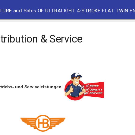
G
URE and Sales OF ULTRALIGHT 4-STROKE FLAT TWIN E
stribution & Service
r
triebs- un
d
Serv
iceleistungen