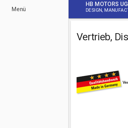
Zum
HB MOTORS U
menu
Menü
Inhalt
DESIGN, MANUFACT
springen
Vertrieb, Di
Ve