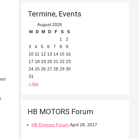
-how
Termine, Events
ble
August 2026
M
D
M
D
F
S
S
1
2
3
4
5
6
7
8
9
10
11
12
13
14
15
16
17
18
19
20
21
22
23
24
25
26
27
28
29
30
31
ten
« Apr
n
HB MOTORS Forum
HB Engines Forum
April 28, 2017